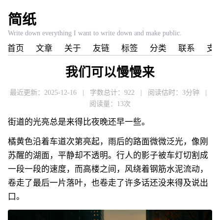
简纸
Write down everything I want to write down and make public.
首页
文章
关于
友链
标签
分类
联系
支
我们可以慢慢来
最近更新：2025-12-16
|
字数总计：922
|
阅读估时：3分钟
|
阅读量：
13
次
街道的光亮总是来得比夜晚还早一些。
橘黄色沿着车道次第亮起，雨后的路面微微泛光，像刚
苏醒的湖面，平静却不透明。行人的影子被车灯切割成
一段一段的速度，而高楼之间，风绕着钢筋水泥流动，
卷走了最后一片落叶，也卷走了许多话还没来得及说出
口。