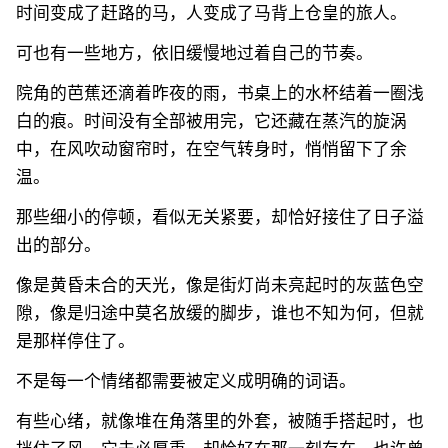
时间变成了赶路的马，人变成了马背上仓皇的旅人。
可也有一些地方，依旧缓慢地过着自己的节奏。
院角的芭蕉还滴着昨夜的雨，书桌上的水杯结着一圈浅
白的痕。时间没有全部被用完，它还藏在蒸汽的旋涡
中，在风吹动窗帘时，在空气转身时，悄悄留下了余
温。
那些细小的停顿，看似无关紧要，却恰好接住了日子溢
出的部分。
像是黄昏未合的天光，像是街灯尚未亮起时的灰蓝色空
隙，像是归途中莫名放缓的脚步，谁也不知为何，但就
是那样停住了。
不是每一个情绪都需要被定义成明确的词语。
有些心绪，就像堆在角落里的外套，被随手搭起时，也