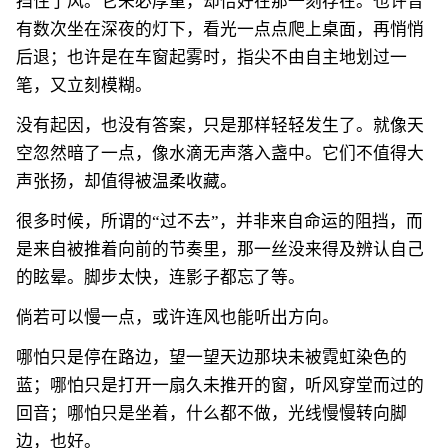
挡住了风。它未必厚重，却恰好在那一刻存在。也许曾
有数次坐在深夜的灯下，看光一点点爬上桌面，再悄悄
后退；也许是在车窗起雾时，指尖不由自主地划过一
笔，又立刻模糊。
没有起因，也没有答案，只是那样轻轻发生了。就像天
空忽然暗了一点，像水滴无声落入盏中。它们不值得大
声张扬，却值得被温柔收藏。
很多时候，所谓的“过不去”，并非来自命运的阻挡，而
是来自被推着向前的节奏里，那一丝没来得及辨认自己
的眩晕。脚步太快，连影子都忘了等。
倘若可以慢一点，或许连风也能听出方向。
哪怕只是停在路边，望一望天边那块未被霓虹染色的
蓝；哪怕只是打开一扇久未推开的窗，听风穿堂而过的
回音；哪怕只是坐着，什么都不做，光线慢慢转向脚
边，也好。