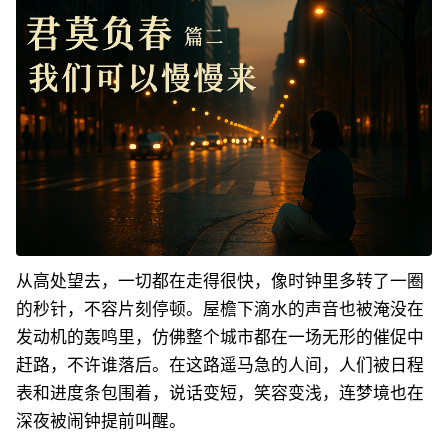
从高处望去，一切都在走得很快，像时钟里多转了一圈
的秒针，不容片刻停顿。屋檐下滴水的声音也被淹没在
发动机的轰鸣里，仿佛整个城市都在一场无形的催促中
赶路，不许谁落后。在这路遥马急的人间，人们被日程
表和进度条包围着，说话变短，笑容变浅，连梦境也在
深夜被闹钟提前叫醒。